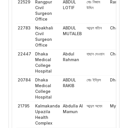
22529
Rangpur
ABDUL
মোঃ নিজাম
Rangpur
Civil
LOTIF
উদ্দিন
Surgeon
Office
22783
Noakhali
ABDUL
আব্দুল মতিন
Chattog
Civil
MUTALEB
Surgeon
Office
22447
Dhaka
Abdul
হাছান দেওয়ান
Chattog
Medical
Rahman
College
Hospital
20784
Dhaka
ABDUL
মোঃ ইদ্রিস
Dhaka
Medical
RAKIB
College
Hospital
21795
Kalmakanda
Abdulla Al
আব্দুল অহেদ
Mymensi
Upazila
Mamun
Health
Complex