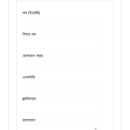
নাম (ইংরেজি)
পিতার নাম
যোগাযোগ নম্বর
এনআইডি
জন্মনিবন্ধন
হাসপাতাল
হাসপাতাল