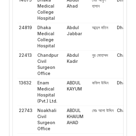
Medical
Ahad
হাসান
College
Hospital
24819
Dhaka
Abdul
আব্দুল মতিন
Dhaka
Medical
Jabbar
College
Hospital
22413
Chandpur
Abdul
নুর মোহাম্মদ
Chattog
Civil
Kadir
Surgeon
Office
13632
Enam
ABDUL
কফিল উদ্দিন
Dhaka
Medical
KAYUM
Hospital
(Pvt.) Ltd.
22743
Noakhali
ABDUL
মোঃ আলা উদ্দিন
Chattog
Civil
KHAIUM
Surgeon
AHAD
Office