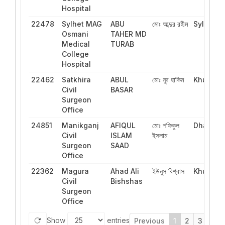
Hospital
22478
Sylhet MAG
ABU
মোঃ আব্দুর রহীম
Sylhet
Osmani
TAHER MD
Medical
TURAB
College
Hospital
22462
Satkhira
ABUL
মোঃ নূর হাকিম
Khulna
Civil
BASAR
Surgeon
Office
24851
Manikganj
AFIQUL
মোঃ শফিকুল
Dhaka
Civil
ISLAM
ইসলাম
Surgeon
SAAD
Office
22362
Magura
Ahad Ali
ইউনুস বিশ্বাস
Khulna
Civil
Bishshas
Surgeon
Office
Show
entries
Previous
1
2
3
4