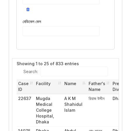
মেডিকেল কেস
Showing 1 to 25 of 833 entries
Search:
Case
Facility
Name
Father's
Present
ID
Name
Division
22637
Mugda
A K M
রিয়াজ উদ্দীন
Dhaka
Medical
Shahidul
College
Islam
Hospital,
Dhaka
14075
Dhaka
Abdul
মোঃ আবুল
Dhaka